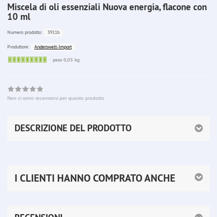
Miscela di oli essenziali Nuova energia, flacone con
10 ml
3911b
Numero prodotto:
Anderswelt-Import
Produttore:
Sofort
peso 0,05 kg
lieferbar
Non ci sono recensioni per questo prodotto
DESCRIZIONE DEL PRODOTTO
I CLIENTI HANNO COMPRATO ANCHE