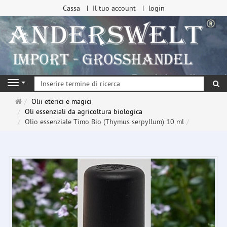
Cassa
Il tuo account
login
ri
Navigation
Pagina
Olii eterici e magici
principale
Oli essenziali da agricoltura biologica
Olio essenziale Timo Bio (Thymus serpyllum) 10 ml