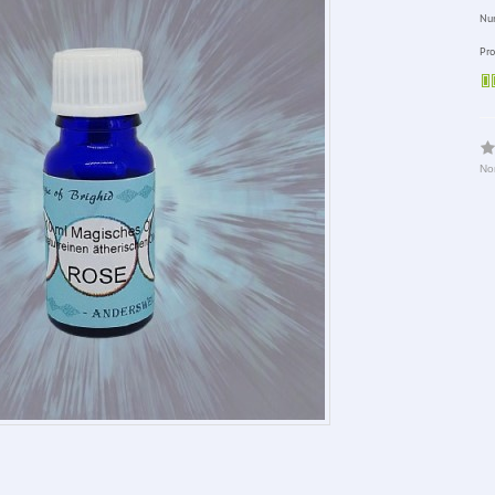
Num
Pro
No