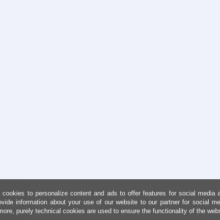
cookies to personalize content and ads to offer features for social media 
ovide information about your use of our website to our partner for social me
more, purely technical cookies are used to ensure the functionality of the web