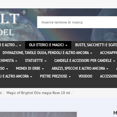
 E ALTRO ...
OLII ETERICI E MAGICI
BUSTE, SACCHETTI E SCA
DIVINAZIONE, TAVOLE OUIJA, PENDOLI E ALTRO ANCORA
ACCHIAPPA
LCHIMISTA
STATUETTE
CANDELE E ACCESSORI PER CANDELE
ENSO
MONDI DI ERBE
ARAZZI, SPECCHI E ALTRO ANCORA
I E ALTRO ANCORA
PIETRE PREZIOSE
VOODOO
ACCESSOR
i
Magic of Brighid Olio magia Rose 10 ml
M