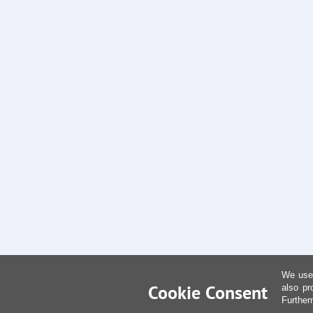
We use 
Cookie Consent
also pr
Further