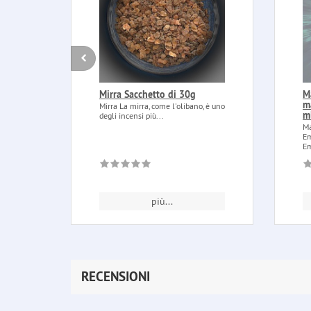
Mirra Sacchetto di 30g
M
m
Mirra La mirra, come l'olibano, è uno
m
degli incensi più...
Ma
Em
Em
più...
RECENSIONI