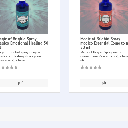
agic of Brighid Spray
Magic of Brighid Spray
agico Emotional Healing 50
magico Essential Come to 
l
50 ml
gic of Brighid Spray magico
Magic of Brighid Spray magico
otional Healing (Guarigione
Come to me (Vieni da me), a base
ozionale), a base...
oli...
più...
più...