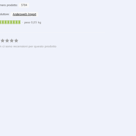
3784
ero prodotto:
Anderswelt-Import
duttore:
Sofort
peso 0,05 kg
lieferbar
n ci sono recensioni per questo prodotto