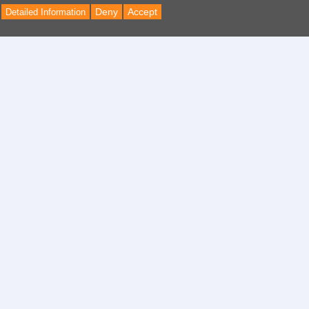
Deny
Accept
Detailed Information
Back
to
Top