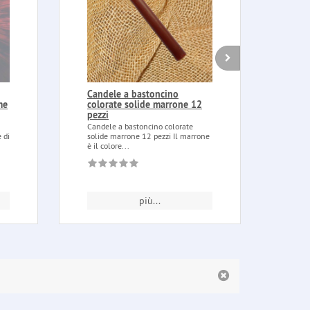
Candele a bastoncino
Vood
me
colorate solide marrone 12
10 m
pezzi
Voodo
Chang
Candele a bastoncino colorate
fulmi
 di
solide marrone 12 pezzi Il marrone
è il colore...
più...