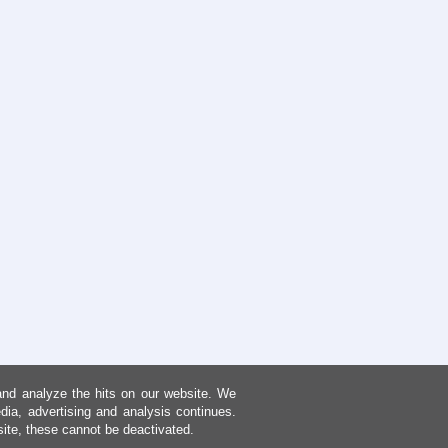
and analyze the hits on our website. We
dia, advertising and analysis continues.
site, these cannot be deactivated.