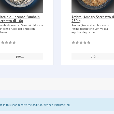
iscela di incenso Samhain
Ambra (Amber) Sacchetto d
acchetto di 10g
250 g
scela di incenso Samhain Miscela
Ambra (Amber) L'ambra è una
 incenso ruota del anno con
resina fossile che veniva già
ibano,...
espulsa dagli alberi...
più...
più...
in this shop receive the addition "Verified Purchase".
più