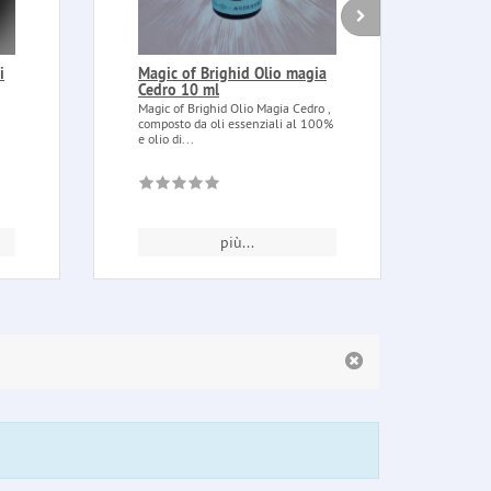
i
Magic of Brighid Olio magia
Bat 
Cedro 10 ml
Radic
caps
Magic of Brighid Olio Magia Cedro ,
composto da oli essenziali al 100%
Bat H
e olio di...
testa 
diavol
più...