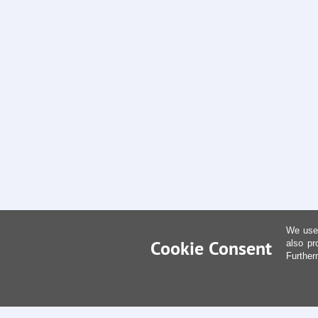
We use 
Cookie Consent
also pr
Further