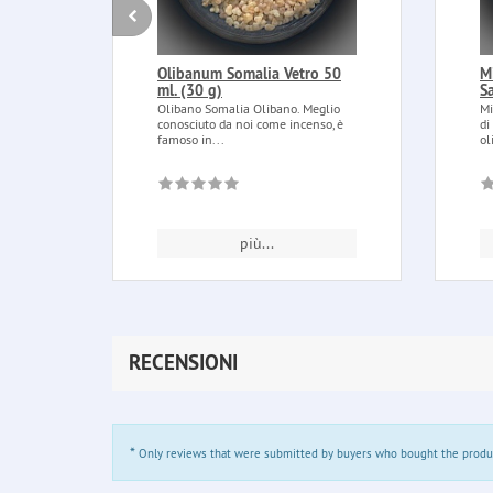
Olibanum Somalia Vetro 50
M
ml. (30 g)
S
Olibano Somalia Olibano. Meglio
Mi
conosciuto da noi come incenso, è
di
famoso in...
ol
più...
RECENSIONI
*
Only reviews that were submitted by buyers who bought the product 