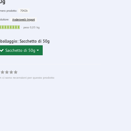
0g
7042b
ero prodotto:
Anderswelt-Import
duttore:
Sofort
peso 0,05 kg
lieferbar
ballaggio:
Sacchetto di 50g
Sacchetto di 50g
n ci sono recensioni per questo prodotto