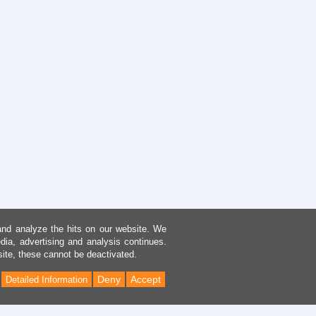
and analyze the hits on our website. We
dia, advertising and analysis continues.
site, these cannot be deactivated.
Deny
Accept
Detailed Information