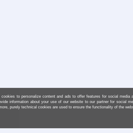
cookies to personalize content and ads to offer features for social media 
ovide information about your use of our website to our partner for social me
more, purely technical cookies are used to ensure the functionality of the web