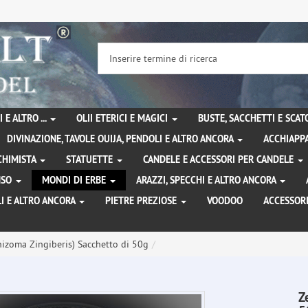
 E ALTRO ...
OLII ETERICI E MAGICI
BUSTE, SACCHETTI E SCA
DIVINAZIONE, TAVOLE OUIJA, PENDOLI E ALTRO ANCORA
ACCHIAPPA
LCHIMISTA
STATUETTE
CANDELE E ACCESSORI PER CANDELE
ENSO
MONDI DI ERBE
ARAZZI, SPECCHI E ALTRO ANCORA
I E ALTRO ANCORA
PIETRE PREZIOSE
VOODOO
ACCESSOR
hizoma Zingiberis) Sacchetto di 50g
Z