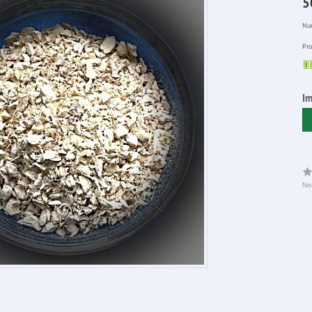
5
Num
Pro
Im
No