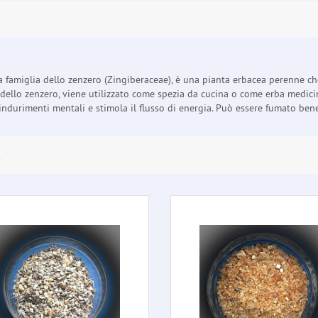
la famiglia dello zenzero (Zingiberaceae), è una pianta erbacea perenne ch
o dello zenzero, viene utilizzato come spezia da cucina o come erba medici
 indurimenti mentali e stimola il flusso di energia. Può essere fumato ben
E