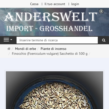
Cassa
Il tuo account
login
ri
Navigation
Pagina
Mondi di erbe
Piante di incenso
principale
Finocchio (Foeniculum vulgare) Sacchetto di 500 g