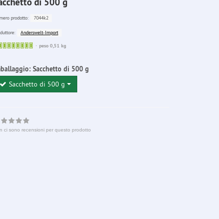
acchetto di 500 g
7044k2
ero prodotto:
Anderswelt-Import
duttore:
Sofort
peso 0,51 kg
lieferbar
ballaggio:
Sacchetto di 500 g
Sacchetto di 500 g
n ci sono recensioni per questo prodotto