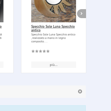
to
Specchio Sole Luna Specchio
Fogl
antico
(Euc
250 
di
Specchio Sole Luna Specchio antico
di
, realizzato a mano in legno
Fogli
composito....
L'euc
della.
più...