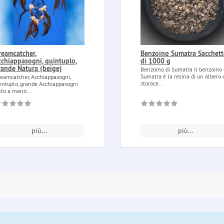
reamcatcher,
Benzoino Sumatra Sacchet
cchiappasogni, quintuplo,
di 1000 g
rande Natura (beige)
Benzoino di Sumatra Il benzoino 
Sumatra è la resina di un albero 
eamcatcher, Acchiappasogni,
storace...
intuplo, grande Acchiappasogni
tto a mano...
più...
più...