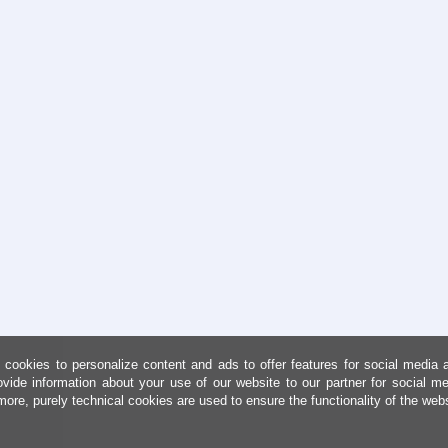
cookies to personalize content and ads to offer features for social media 
ovide information about your use of our website to our partner for social me
more, purely technical cookies are used to ensure the functionality of the web