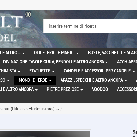
 E ALTRO ...
OLII ETERICI E MAGICI
BUSTE, SACCHETTI E SCA
DIVINAZIONE, TAVOLE OUIJA, PENDOLI E ALTRO ANCORA
ACCHIAPPA
LCHIMISTA
STATUETTE
CANDELE E ACCESSORI PER CANDELE
ENSO
MONDI DI ERBE
ARAZZI, SPECCHI E ALTRO ANCORA
I E ALTRO ANCORA
PIETRE PREZIOSE
VOODOO
ACCESSOR
chio (Hibiscus Abelmoschus) ...
S