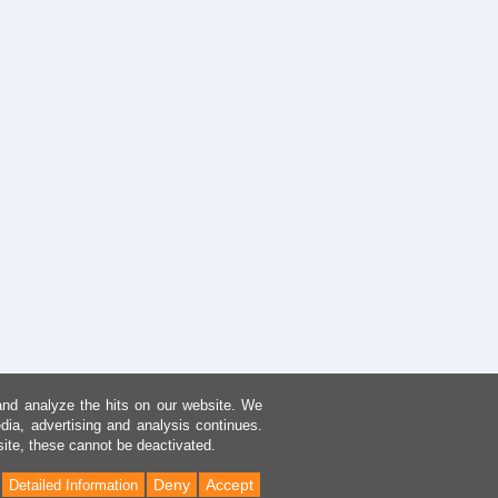
and analyze the hits on our website. We
dia, advertising and analysis continues.
site, these cannot be deactivated.
Deny
Accept
Detailed Information