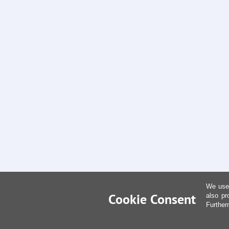
We use 
Cookie Consent
also pr
Further