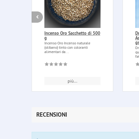
Incenso Oro Sacchetto di 500
D
g
A
g
Incenso Oro Incenso naturale
(olibano) tinto con coloranti
Dr
alimentari da...
qu
fa
più...
RECENSIONI