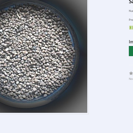
S
Num
Pro
Im
No