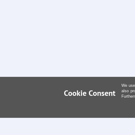
We use 
Cookie Consent
also pr
Further