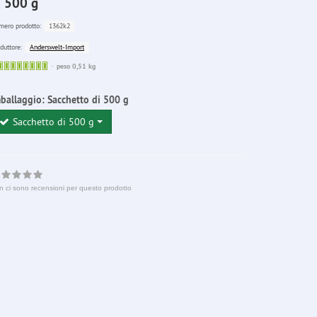
i 500 g
1362k2
ero prodotto:
Anderswelt-Import
duttore:
Sofort
peso 0,51 kg
lieferbar
ballaggio:
Sacchetto di 500 g
Sacchetto di 500 g
n ci sono recensioni per questo prodotto