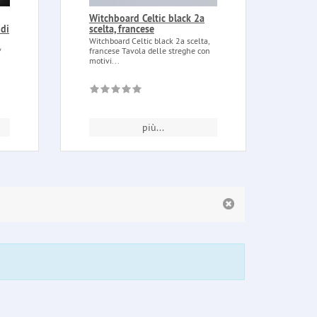
Witchboard Celtic black 2a
Pend
 di
scelta, francese
plac
Witchboard Celtic black 2a scelta,
Pendo
francese Tavola delle streghe con
oro P
/
motivi...
massic
più...