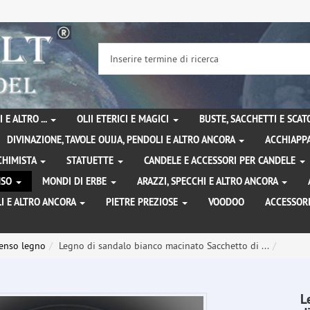
 E ALTRO ...
OLII ETERICI E MAGICI
BUSTE, SACCHETTI E SCA
DIVINAZIONE, TAVOLE OUIJA, PENDOLI E ALTRO ANCORA
ACCHIAPPA
LCHIMISTA
STATUETTE
CANDELE E ACCESSORI PER CANDELE
ENSO
MONDI DI ERBE
ARAZZI, SPECCHI E ALTRO ANCORA
I E ALTRO ANCORA
PIETRE PREZIOSE
VOODOO
ACCESSOR
enso legno
Legno di sandalo bianco macinato Sacchetto di ...
L