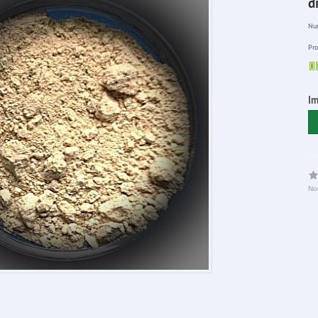
d
Num
Pro
Im
No