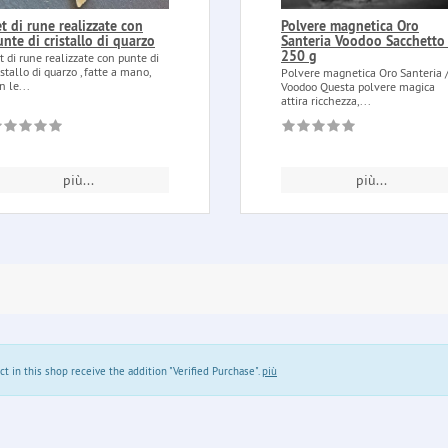
t di rune realizzate con
Polvere magnetica Oro
nte di cristallo di quarzo
Santeria Voodoo Sacchetto
250 g
t di rune realizzate con punte di
istallo di quarzo , fatte a mano,
Polvere magnetica Oro Santeria 
n le...
Voodoo Questa polvere magica
attira ricchezza,...
più...
più...
in this shop receive the addition "Verified Purchase".
più