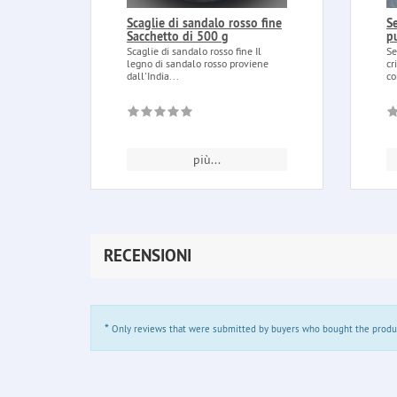
Scaglie di sandalo rosso fine
Se
Sacchetto di 500 g
pu
Scaglie di sandalo rosso fine Il
Se
legno di sandalo rosso proviene
cr
dall'India...
co
più...
RECENSIONI
*
Only reviews that were submitted by buyers who bought the product 