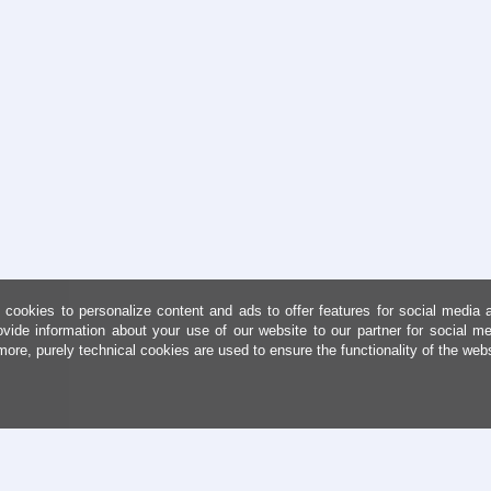
cookies to personalize content and ads to offer features for social media 
ovide information about your use of our website to our partner for social me
more, purely technical cookies are used to ensure the functionality of the web