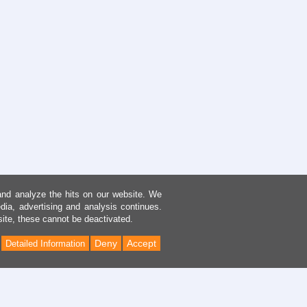
and analyze the hits on our website. We
dia, advertising and analysis continues.
site, these cannot be deactivated.
Deny
Accept
Detailed Information
Back