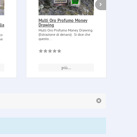
Multi Oro Profumo Money
Cand
lia
Drawing
Cande
Cande
Multi Oro Profumo Money Drawing
scopi 
(Estrazione di denaro) . Si dice che
to
questo...
ne
più...