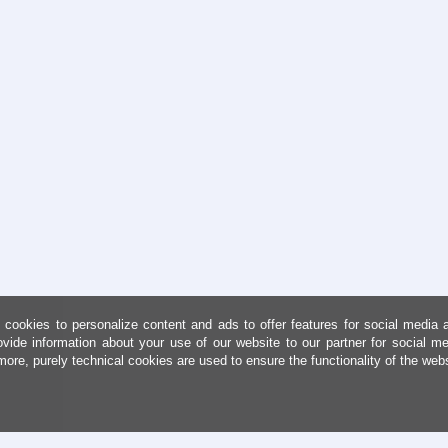
cookies to personalize content and ads to offer features for social media 
ovide information about your use of our website to our partner for social me
more, purely technical cookies are used to ensure the functionality of the web