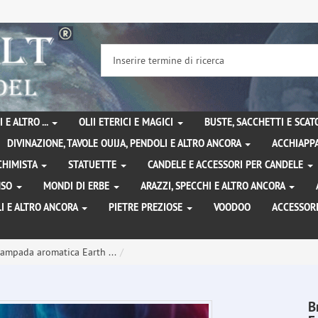
 E ALTRO ...
OLII ETERICI E MAGICI
BUSTE, SACCHETTI E SCA
DIVINAZIONE, TAVOLE OUIJA, PENDOLI E ALTRO ANCORA
ACCHIAPPA
LCHIMISTA
STATUETTE
CANDELE E ACCESSORI PER CANDELE
ENSO
MONDI DI ERBE
ARAZZI, SPECCHI E ALTRO ANCORA
I E ALTRO ANCORA
PIETRE PREZIOSE
VOODOO
ACCESSOR
Lampada aromatica Earth ...
B