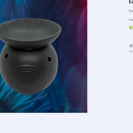
E
Num
Pro
No