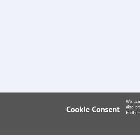
We use 
Cookie Consent
also pr
Further