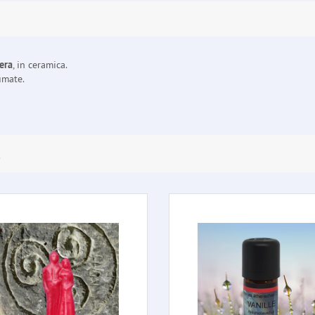
era
, in ceramica.
umate.
E