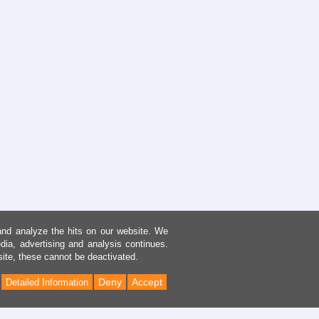
and analyze the hits on our website. We
dia, advertising and analysis continues.
site, these cannot be deactivated.
Deny
Accept
Detailed Information