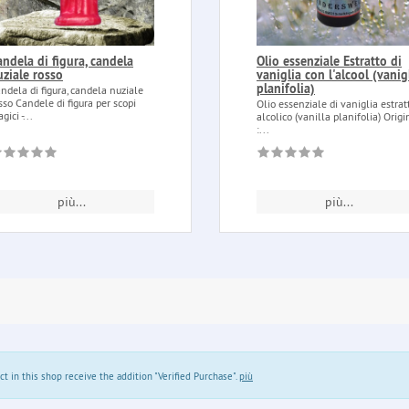
andela di figura, candela
Olio essenziale Estratto di
uziale rosso
vaniglia con l'alcool (vanig
planifolia)
ndela di figura, candela nuziale
sso Candele di figura per scopi
Olio essenziale di vaniglia estrat
gici -...
alcolico (vanilla planifolia) Origi
:...
più...
più...
in this shop receive the addition "Verified Purchase".
più