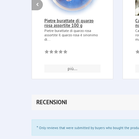
Pietre burattate di quarzo
C
rosa assortite 100 g
n
Pietre burattate di quarzo rosa
Ca
assortite Il quarzo rosa è sinonimo
ro
di...
ma
più...
RECENSIONI
*
Only reviews that were submitted by buyers who bought the product 