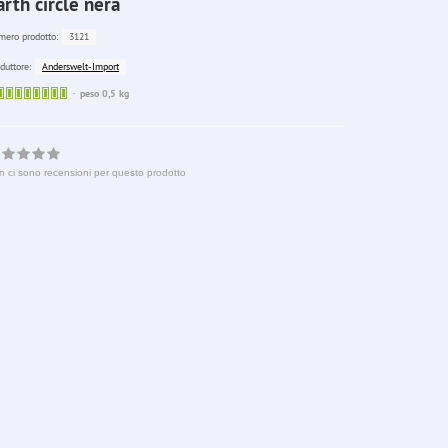
arth circle nera
3121
ero prodotto:
Anderswelt-Import
duttore:
Sofort
peso 0,5 kg
lieferbar
n ci sono recensioni per questo prodotto