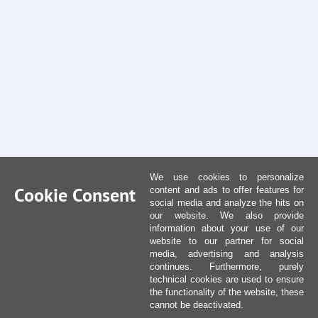
We use cookies to personalize
Cookie Consent
content and ads to offer features for
social media and analyze the hits on
our website. We also provide
information about your use of our
website to our partner for social
media, advertising and analysis
continues. Furthermore, purely
technical cookies are used to ensure
the functionality of the website, these
cannot be deactivated.