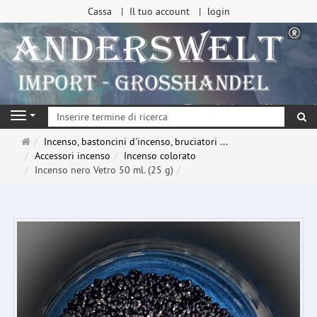
Cassa
Il tuo account
login
ri
Navigation
Pagina
Incenso, bastoncini d'incenso, bruciatori ...
principale
Accessori incenso
Incenso colorato
Incenso nero Vetro 50 ml. (25 g)