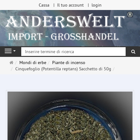
Cassa
Il tuo account
login
ri
Navigation
Pagina
Mondi di erbe
Piante di incenso
principale
Cinquefoglio (Potentilla reptans) Sacchetto di 50g