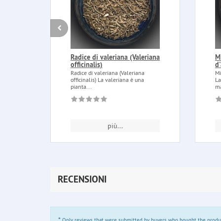
Radice di valeriana (Valeriana
M
officinalis)
d
Radice di valeriana (Valeriana
Mi
officinalis) La valeriana è una
La
pianta...
ma
più...
RECENSIONI
*
Only reviews that were submitted by buyers who bought the product 