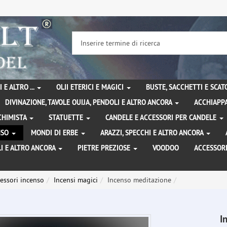
 E ALTRO ...
OLII ETERICI E MAGICI
BUSTE, SACCHETTI E SCA
DIVINAZIONE, TAVOLE OUIJA, PENDOLI E ALTRO ANCORA
ACCHIAPPA
LCHIMISTA
STATUETTE
CANDELE E ACCESSORI PER CANDELE
ENSO
MONDI DI ERBE
ARAZZI, SPECCHI E ALTRO ANCORA
I E ALTRO ANCORA
PIETRE PREZIOSE
VOODOO
ACCESSOR
essori incenso
Incensi magici
Incenso meditazione
I