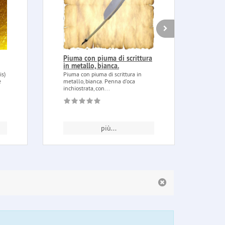
Piuma con piuma di scrittura
Calic
in metallo, bianca.
plac
is)
Piuma con piuma di scrittura in
Calice
e
metallo, bianca. Penna d'oca
argent
inchiostrata, con...
un...
più...