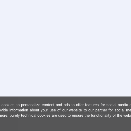
cookies to personalize content and ads to offer features for social media 
ovide information about your use of our website to our partner for social me
more, purely technical cookies are used to ensure the functionality of the web