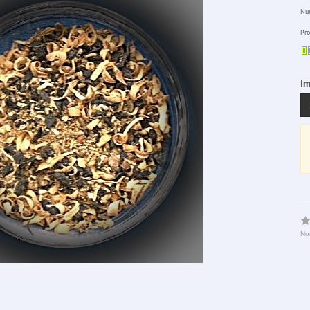
Num
Pro
Im
No