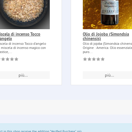
iscela di incenso Tocco
Olio di Jojoba (Simondsia
'angelo
chinensis)
scela di incenso Tocco d'angelo
Olio di jojoba (Simondsia chinens
 miscela di incenso magico con
Origine : America. Olio essenzial
stice,...
puro...
più...
più...
in this shop receive the addition "Verified Purchase".
più