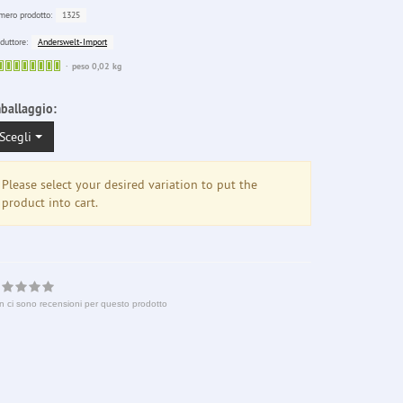
1325
ero prodotto:
Anderswelt-Import
duttore:
Sofort
peso 0,02 kg
lieferbar
ballaggio:
Scegli
Please select your desired variation to put the
product into cart.
n ci sono recensioni per questo prodotto