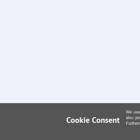
We use 
Cookie Consent
also pr
Further