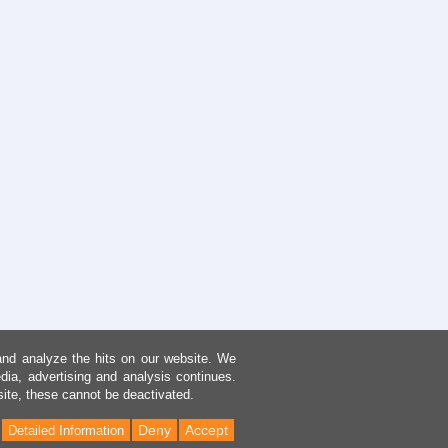
and analyze the hits on our website. We
dia, advertising and analysis continues.
site, these cannot be deactivated.
Deny
Accept
Detailed Information