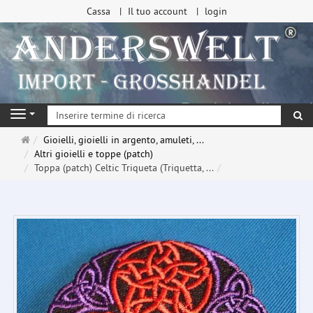
Cassa
Il tuo account
login
ri
Navigation
Pagina
Gioielli, gioielli in argento, amuleti, ...
principale
Altri gioielli e toppe (patch)
Toppa (patch) Celtic Triqueta (Triquetta, ...