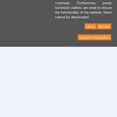
continues. Furthermore, purely
technical cookies are used to ensure
the functionality of the website, these
cannot be deactivated.
Deny
Accept
Detailed Information