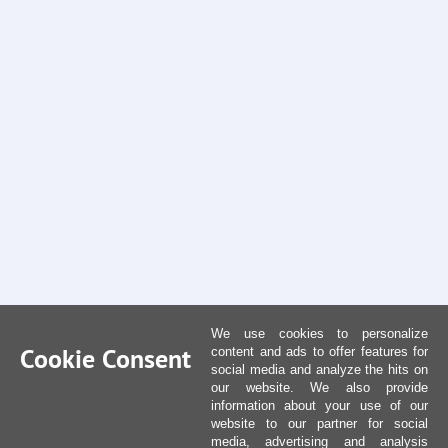
We use cookies to personalize
Cookie Consent
content and ads to offer features for
social media and analyze the hits on
our website. We also provide
information about your use of our
website to our partner for social
media, advertising and analysis