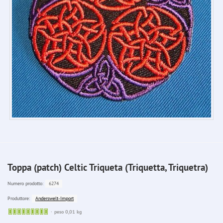
Toppa (patch) Celtic Triqueta (Triquetta, Triquetra)
6274
Numero prodotto:
Anderswelt-Import
Produttore:
Sofort
peso 0,01 kg
lieferbar