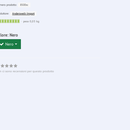
8500sc
ero prodotto:
Anderswelt-Import
duttore:
Sofort
peso 0,03 kg
lieferbar
lore:
Nero
Nero
n ci sono recensioni per questo prodotto