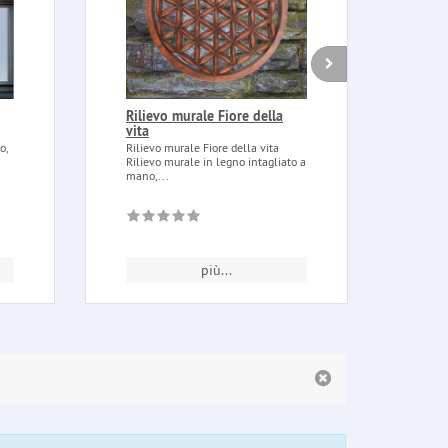
Rilievo murale Fiore della
Peta
vita
cent
g
o,
Rilievo murale Fiore della vita
n
Rilievo murale in legno intagliato a
Petali
mano,...
centif
una v
più...