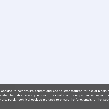
cookies to personalize content and ads to offer features for social media 
ovide information about your use of our website to our partner for social me
more, purely technical cookies are used to ensure the functionality of the web