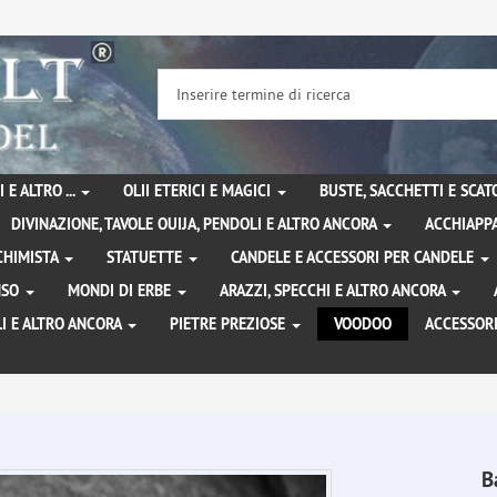
 E ALTRO ...
OLII ETERICI E MAGICI
BUSTE, SACCHETTI E SCA
DIVINAZIONE, TAVOLE OUIJA, PENDOLI E ALTRO ANCORA
ACCHIAPPA
LCHIMISTA
STATUETTE
CANDELE E ACCESSORI PER CANDELE
ENSO
MONDI DI ERBE
ARAZZI, SPECCHI E ALTRO ANCORA
I E ALTRO ANCORA
PIETRE PREZIOSE
VOODOO
ACCESSOR
B