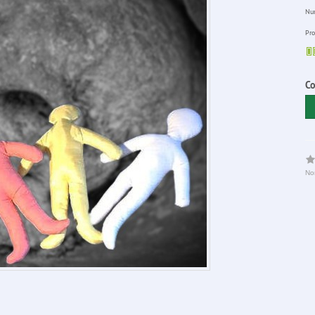
Num
Pro
Co
No