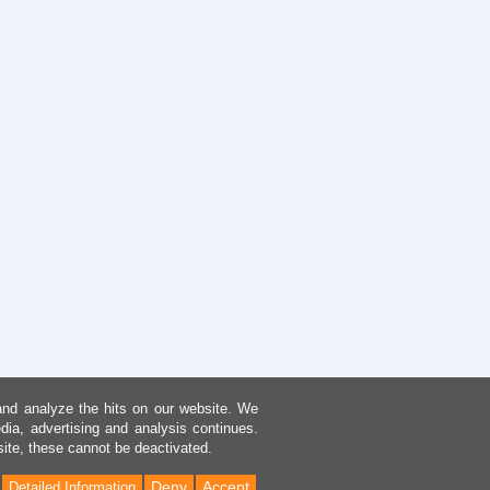
and analyze the hits on our website. We
dia, advertising and analysis continues.
site, these cannot be deactivated.
Deny
Accept
Detailed Information