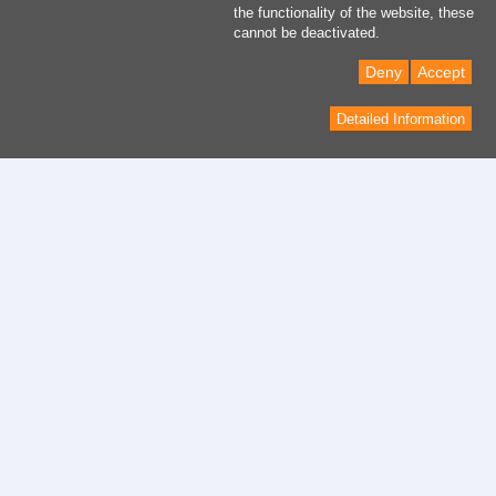
the functionality of the website, these
cannot be deactivated.
Deny
Accept
Detailed Information