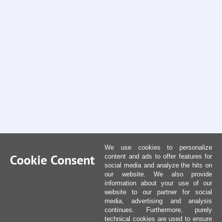
We use cookies to personalize
Cookie Consent
content and ads to offer features for
social media and analyze the hits on
our website. We also provide
information about your use of our
website to our partner for social
media, advertising and analysis
continues. Furthermore, purely
technical cookies are used to ensure