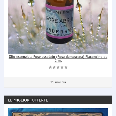
Olio essenziale Rose assoluto (Rosa damascena) Flaconcino da
2 ml
+1
mostra
LE MIGLIORI OFFERTE