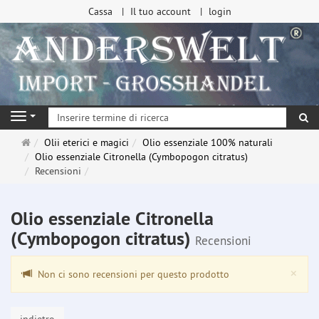
Cassa
Il tuo account
login
ri
Navigation
Pagina
Olii eterici e magici
Olio essenziale 100% naturali
principale
Olio essenziale Citronella (Cymbopogon citratus)
Recensioni
Olio essenziale Citronella
(Cymbopogon citratus)
Recensioni
Clo
×
Non ci sono recensioni per questo prodotto