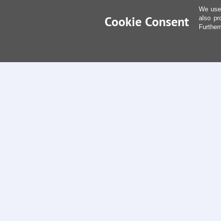
We use 
Cookie Consent
also pr
Further