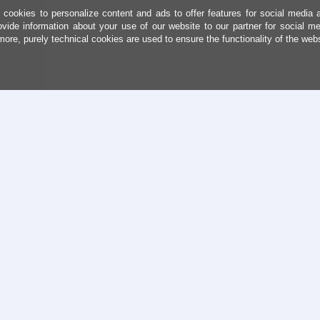
cookies to personalize content and ads to offer features for social media 
ovide information about your use of our website to our partner for social me
more, purely technical cookies are used to ensure the functionality of the web