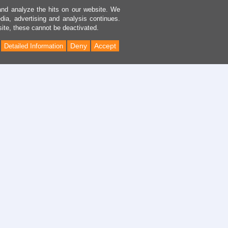
and analyze the hits on our website. We
dia, advertising and analysis continues.
site, these cannot be deactivated.
Deny
Accept
Detailed Information
Back
to
Top