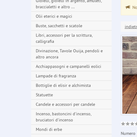
Gioielli, gioielli in argento, amuleti,
braccialetti e altro ...
Non
Olii eterici e magici
Buste, sacchetti e scatole
indiet
Libri, accessori per la scrittura,
calligrafia
Divinazione, Tavole Ouija, pendoli e
altro ancora
Acchiappasogni e campanelli eolici
Lampade di fragranza
Bottiglie di elisir e alchimista
Statuette
Candele e accessori per candele
Incenso, bastoncini d'incenso,
bruciatori d'incenso
Mondi di erbe
Numero 