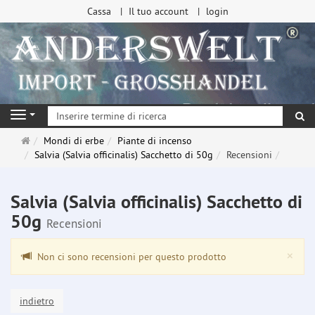
Cassa
Il tuo account
login
ri
Navigation
Pagina
Mondi di erbe
Piante di incenso
principale
Salvia (Salvia officinalis) Sacchetto di 50g
Recensioni
Salvia (Salvia officinalis) Sacchetto di
50g
Recensioni
Clo
×
Non ci sono recensioni per questo prodotto
indietro