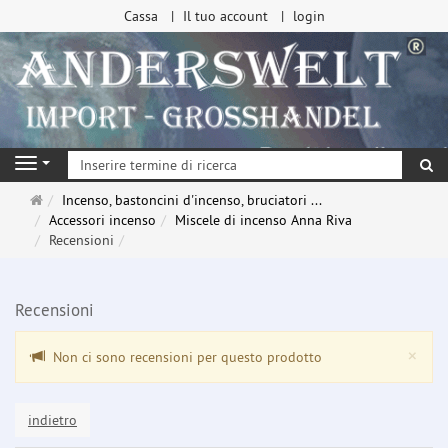
Cassa
Il tuo account
login
ri
Navigation
Pagina
Incenso, bastoncini d'incenso, bruciatori ...
principale
Accessori incenso
Miscele di incenso Anna Riva
Recensioni
Recensioni
Clo
×
Non ci sono recensioni per questo prodotto
indietro