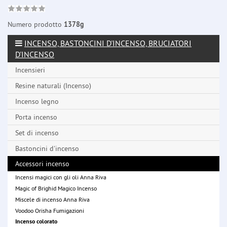
Numero prodotto
1378g
INCENSO, BASTONCINI D'INCENSO, BRUCIATORI
D'INCENSO
Incensieri
Resine naturali (Incenso)
Incenso legno
Porta incenso
Set di incenso
Bastoncini d'incenso
Accessori incenso
Incensi magici con gli oli Anna Riva
Magic of Brighid Magico Incenso
Miscele di incenso Anna Riva
Voodoo Orisha Fumigazioni
Incenso colorato