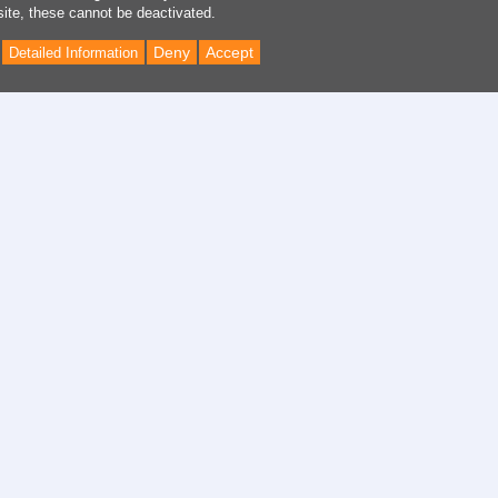
site, these cannot be deactivated.
Deny
Accept
Detailed Information
Back
to
Top