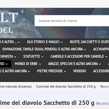
 E ALTRO ...
OLII ETERICI E MAGICI
BUSTE, SACCHETTI E SCA
DIVINAZIONE, TAVOLE OUIJA, PENDOLI E ALTRO ANCORA
ACCHIAPPA
LCHIMISTA
STATUETTE
CANDELE E ACCESSORI PER CANDELE
ENSO
MONDI DI ERBE
ARAZZI, SPECCHI E ALTRO ANCORA
I E ALTRO ANCORA
PIETRE PREZIOSE
VOODOO
ACCESSOR
ine naturali (Incenso)
Concime del diavolo Sacchetto di 250 g
Recen
ime del diavolo Sacchetto di 250 g
Recens