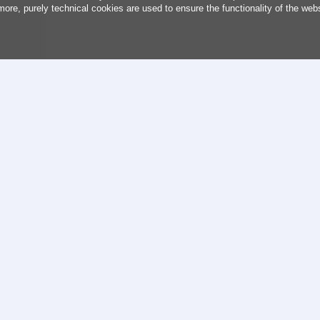
more, purely technical cookies are used to ensure the functionality of the web