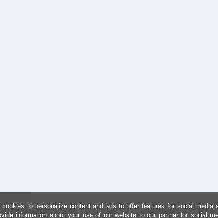
cookies to personalize content and ads to offer features for social media 
ovide information about your use of our website to our partner for social me