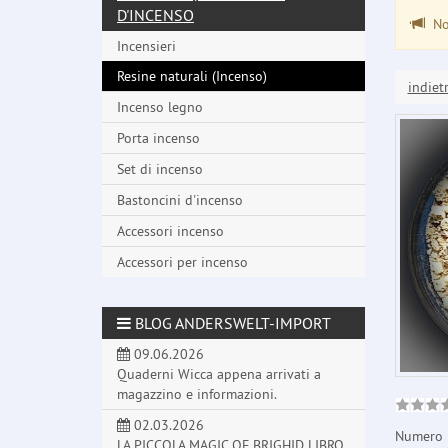
D'INCENSO
Non
Incensieri
Resine naturali (Incenso)
indiet
Incenso legno
Porta incenso
Set di incenso
Bastoncini d'incenso
Accessori incenso
Accessori per incenso
BLOG ANDERSWELT-IMPORT
09.06.2026
Quaderni Wicca appena arrivati a
magazzino e informazioni.
02.03.2026
Numero 
LA PICCOLA MAGIC OF BRIGHID LIBRO