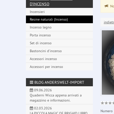
D'INCENSO
Non
Incensieri
Resine naturali (Incenso)
indiet
Incenso legno
Porta incenso
Set di incenso
Bastoncini d'incenso
Accessori incenso
Accessori per incenso
BLOG ANDERSWELT-IMPORT
09.06.2026
Quaderni Wicca appena arrivati a
magazzino e informazioni.
02.03.2026
Numero 
LA PICCOLA MAGIC OF BRIGHID LIBRO