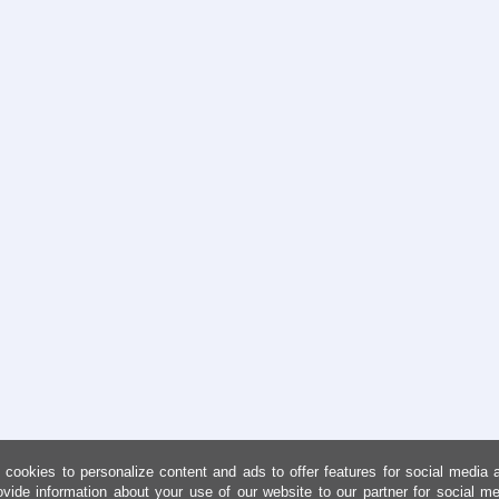
cookies to personalize content and ads to offer features for social media 
ovide information about your use of our website to our partner for social me