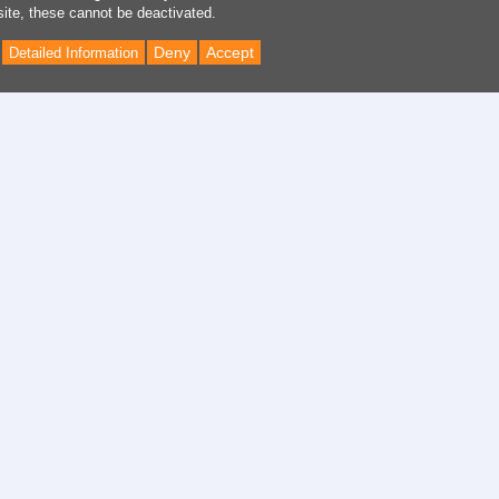
site, these cannot be deactivated.
Deny
Accept
Detailed Information
Back
to
Top