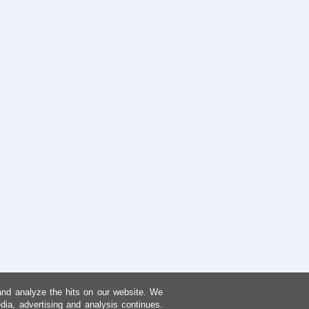
and analyze the hits on our website. We
dia, advertising and analysis continues.