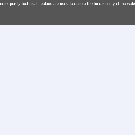
more, purely technical cookies are used to ensure the functionality of the web