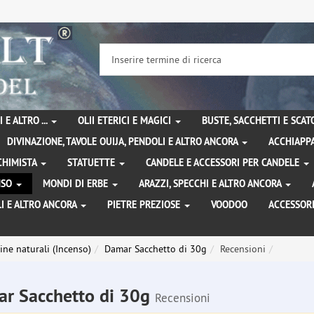
 E ALTRO ...
OLII ETERICI E MAGICI
BUSTE, SACCHETTI E SCA
DIVINAZIONE, TAVOLE OUIJA, PENDOLI E ALTRO ANCORA
ACCHIAPPA
LCHIMISTA
STATUETTE
CANDELE E ACCESSORI PER CANDELE
ENSO
MONDI DI ERBE
ARAZZI, SPECCHI E ALTRO ANCORA
I E ALTRO ANCORA
PIETRE PREZIOSE
VOODOO
ACCESSOR
ine naturali (Incenso)
Damar Sacchetto di 30g
Recensioni
r Sacchetto di 30g
Recensioni