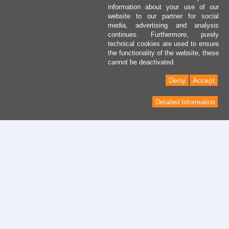
information about your use of our
website to our partner for social
media, advertising and analysis
continues. Furthermore, purely
technical cookies are used to ensure
the functionality of the website, these
cannot be deactivated.
Deny
Accept
Detailed Information