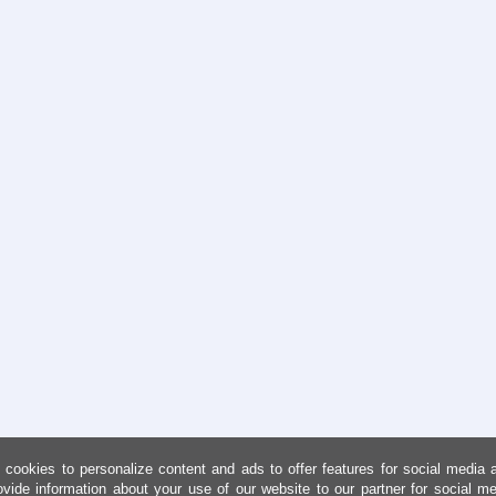
cookies to personalize content and ads to offer features for social media 
ovide information about your use of our website to our partner for social me