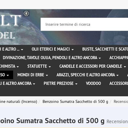
 E ALTRO ...
OLII ETERICI E MAGICI
BUSTE, SACCHETTI E SCA
DIVINAZIONE, TAVOLE OUIJA, PENDOLI E ALTRO ANCORA
ACCHIAPPA
LCHIMISTA
STATUETTE
CANDELE E ACCESSORI PER CANDELE
ENSO
MONDI DI ERBE
ARAZZI, SPECCHI E ALTRO ANCORA
I E ALTRO ANCORA
PIETRE PREZIOSE
VOODOO
ACCESSOR
ine naturali (Incenso)
Benzoino Sumatra Sacchetto di 500 g
Recensi
oino Sumatra Sacchetto di 500 g
Recension