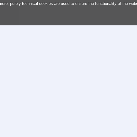
more, purely technical cookies are used to ensure the functionality of the web