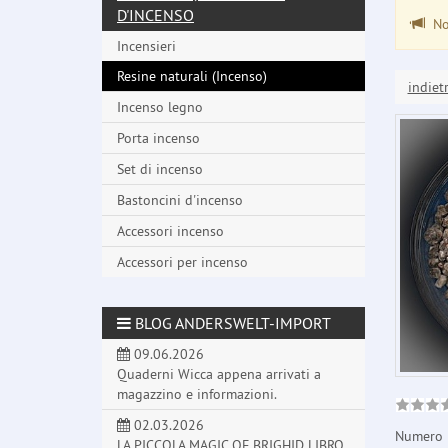
D'INCENSO
Non
Incensieri
Resine naturali (Incenso)
indiet
Incenso legno
Porta incenso
Set di incenso
Bastoncini d'incenso
Accessori incenso
Accessori per incenso
BLOG ANDERSWELT-IMPORT
09.06.2026
Quaderni Wicca appena arrivati a
magazzino e informazioni.
02.03.2026
Numero 
LA PICCOLA MAGIC OF BRIGHID LIBRO