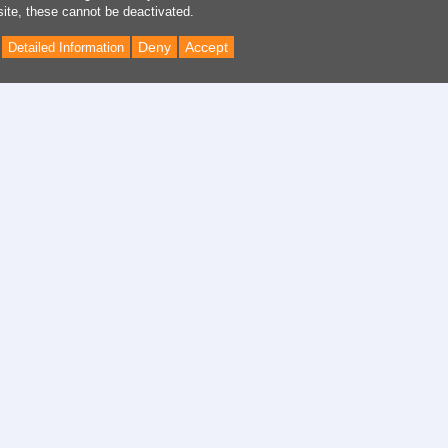
site, these cannot be deactivated.
Deny
Accept
Detailed Information
Back
to
Top