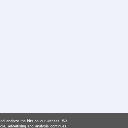
and analyze the hits on our website. We
dia, advertising and analysis continues.