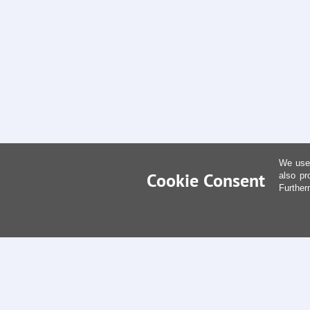
We use 
Cookie Consent
also pr
Further