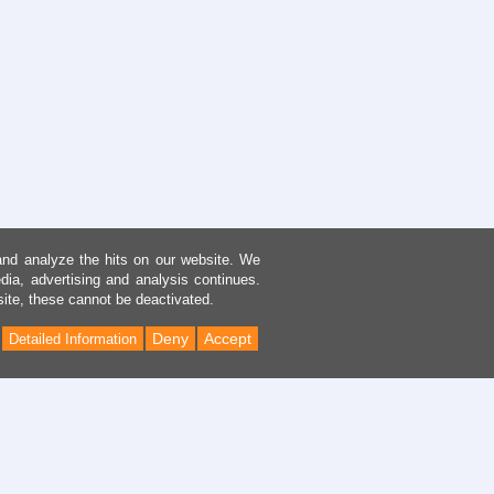
and analyze the hits on our website. We
dia, advertising and analysis continues.
site, these cannot be deactivated.
Deny
Accept
Detailed Information
Back
to
Top