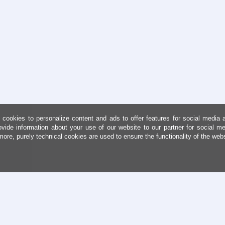
cookies to personalize content and ads to offer features for social media 
ovide information about your use of our website to our partner for social me
more, purely technical cookies are used to ensure the functionality of the web