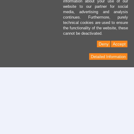
information about your use of our
website to our partner for social
media, advertising and analysis
continues. Furthermore, purely
technical cookies are used to ensure
the functionality of the website, these
cannot be deactivated.
Deny
Accept
Detailed Information