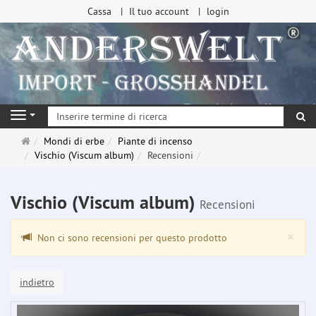
Cassa
Il tuo account
login
ri
Navigation
Pagina
Mondi di erbe
Piante di incenso
principale
Vischio (Viscum album)
Recensioni
Vischio (Viscum album)
Recensioni
Clo
×
Non ci sono recensioni per questo prodotto
indietro