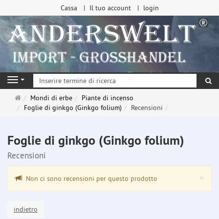
Cassa
Il tuo account
login
ri
Navigation
Pagina
Mondi di erbe
Piante di incenso
principale
Foglie di ginkgo (Ginkgo folium)
Recensioni
Foglie di ginkgo (Ginkgo folium)
Recensioni
Clo
×
Non ci sono recensioni per questo prodotto
indietro