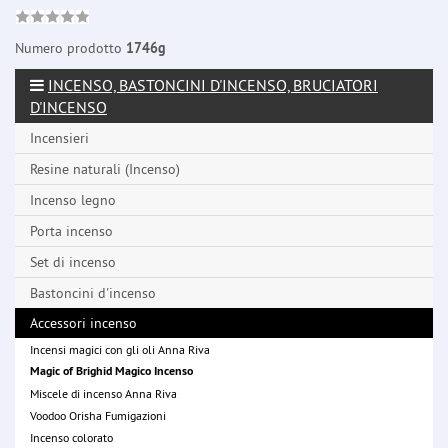
Numero prodotto
1746g
INCENSO, BASTONCINI D'INCENSO, BRUCIATORI
D'INCENSO
Incensieri
Resine naturali (Incenso)
Incenso legno
Porta incenso
Set di incenso
Bastoncini d'incenso
Accessori incenso
Incensi magici con gli oli Anna Riva
Magic of Brighid Magico Incenso
Miscele di incenso Anna Riva
Voodoo Orisha Fumigazioni
Incenso colorato