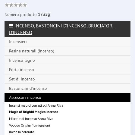
Numero prodotto
1735g
INCENSO, BASTONCINI D'INCENSO, BRUCIATORI
D'INCENSO
Incensieri
Resine naturali (Incenso)
Incenso legno
Porta incenso
Set di incenso
Bastoncini d'incenso
Accessori incenso
Incensi magici con gli oli Anna Riva
Magic of Brighid Magico Incenso
Miscele di incenso Anna Riva
Voodoo Orisha Fumigazioni
Incenso colorato