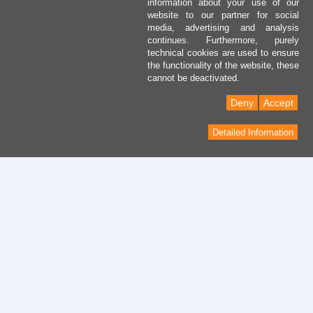
information about your use of our
website to our partner for social
media, advertising and analysis
continues. Furthermore, purely
technical cookies are used to ensure
the functionality of the website, these
cannot be deactivated.
Deny
Accept
Detailed Information