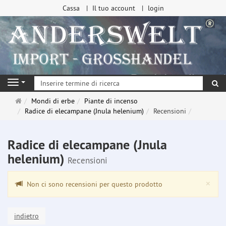
Cassa
Il tuo account
login
ri
Navigation
Pagina
Mondi di erbe
Piante di incenso
principale
Radice di elecampane (Jnula helenium)
Recensioni
Radice di elecampane (Jnula
helenium)
Recensioni
Clo
×
Non ci sono recensioni per questo prodotto
indietro