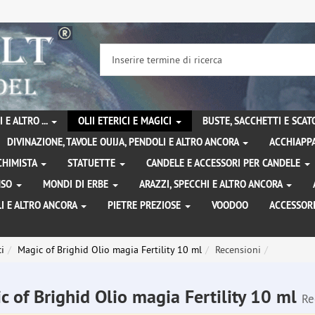
 E ALTRO ...
OLII ETERICI E MAGICI
BUSTE, SACCHETTI E SCA
DIVINAZIONE, TAVOLE OUIJA, PENDOLI E ALTRO ANCORA
ACCHIAPPA
LCHIMISTA
STATUETTE
CANDELE E ACCESSORI PER CANDELE
ENSO
MONDI DI ERBE
ARAZZI, SPECCHI E ALTRO ANCORA
I E ALTRO ANCORA
PIETRE PREZIOSE
VOODOO
ACCESSOR
i
Magic of Brighid Olio magia Fertility 10 ml
Recensioni
c of Brighid Olio magia Fertility 10 ml
Re