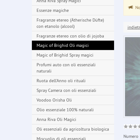
Anna Riva Spray Magici
Non
Essenze magiche
Fragranze etereo (Ätherische Düfte)
con etanolo (alcool)
indiet
Fragranze etereo con olio di jojoba
Magic of Brighid Oli magici
Magic of Brighid Spray magici
Profumi auto con oli essenziali
naturali
Ruota dell'Anno oli rituali
Spray Camera con oli essenziali
Voodoo Orisha Oli
Olio essenziale 100% naturali
Anna Riva Oli Magici
Oli essenziali da agricoltura biologica
Numero 
Miscuglio di oli essenziali