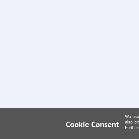
We use 
Cookie Consent
also pr
Further