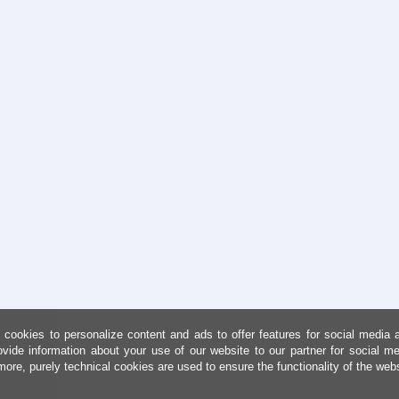
cookies to personalize content and ads to offer features for social media 
ovide information about your use of our website to our partner for social me
more, purely technical cookies are used to ensure the functionality of the web