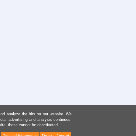
and analyze the hits on our website. We
dia, advertising and analysis continues.
site, these cannot be deactivated.
Deny
Accept
Detailed Information