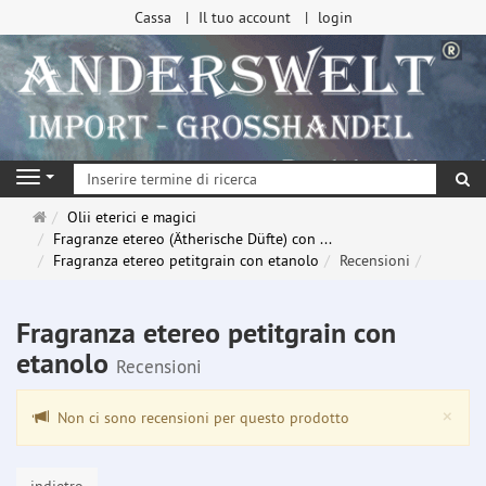
Cassa
Il tuo account
login
ri
Navigation
Pagina
Olii eterici e magici
principale
Fragranze etereo (Ätherische Düfte) con ...
Fragranza etereo petitgrain con etanolo
Recensioni
Fragranza etereo petitgrain con
etanolo
Recensioni
Clo
×
Non ci sono recensioni per questo prodotto