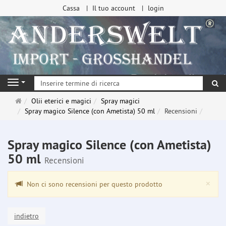
Cassa
Il tuo account
login
ri
Navigation
Pagina
Olii eterici e magici
Spray magici
principale
Spray magico Silence (con Ametista) 50 ml
Recensioni
Spray magico Silence (con Ametista)
50 ml
Recensioni
Clo
×
Non ci sono recensioni per questo prodotto
indietro