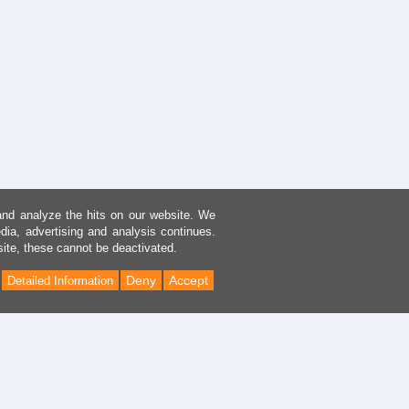
and analyze the hits on our website. We
dia, advertising and analysis continues.
site, these cannot be deactivated.
Deny
Accept
Detailed Information
Back
to
Top