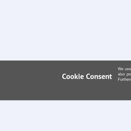
We use 
Cookie Consent
also pr
Further