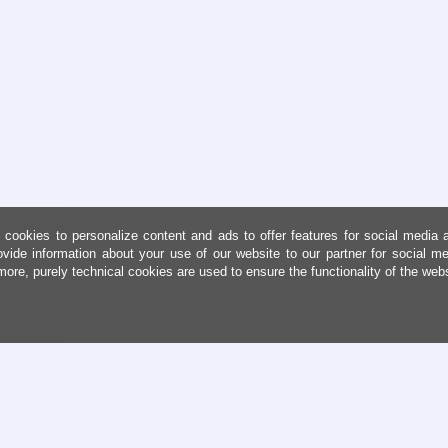
cookies to personalize content and ads to offer features for social media 
ovide information about your use of our website to our partner for social me
more, purely technical cookies are used to ensure the functionality of the web