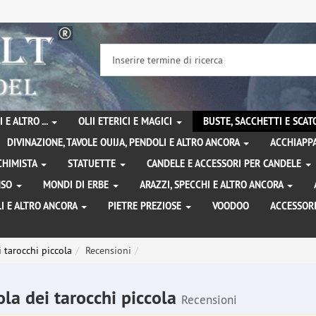
 E ALTRO ...
OLII ETERICI E MAGICI
BUSTE, SACCHETTI E SCA
DIVINAZIONE, TAVOLE OUIJA, PENDOLI E ALTRO ANCORA
ACCHIAPPA
LCHIMISTA
STATUETTE
CANDELE E ACCESSORI PER CANDELE
ENSO
MONDI DI ERBE
ARAZZI, SPECCHI E ALTRO ANCORA
I E ALTRO ANCORA
PIETRE PREZIOSE
VOODOO
ACCESSOR
i tarocchi piccola
Recensioni
ola dei tarocchi piccola
Recensioni