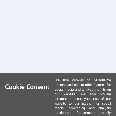
We use cookies to personalize
Cookie Consent
content and ads to offer features for
social media and analyze the hits on
our website. We also provide
information about your use of our
website to our partner for social
media, advertising and analysis
continues. Furthermore, purely