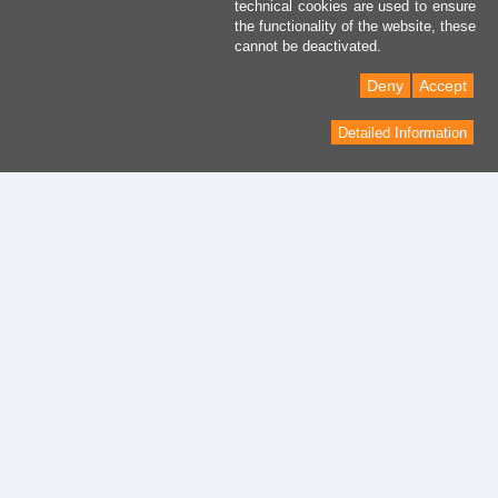
technical cookies are used to ensure
the functionality of the website, these
cannot be deactivated.
Deny
Accept
Detailed Information
contacto