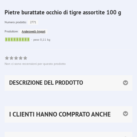
Pietre burattate occhio di tigre assortite 100 g
2771
Numero prodotto:
Anderswelt-Import
Produttore:
Sofort
peso 0,11 kg
lieferbar
Non ci sono recensioni per questo prodotto
DESCRIZIONE DEL PRODOTTO
I CLIENTI HANNO COMPRATO ANCHE