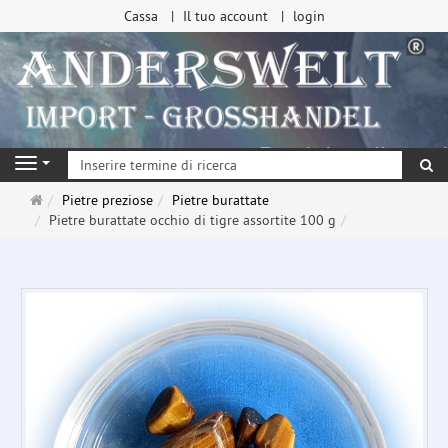
Cassa
Il tuo account
login
ri
Navigation
Pagina
Pietre preziose
Pietre burattate
principale
Pietre burattate occhio di tigre assortite 100 g