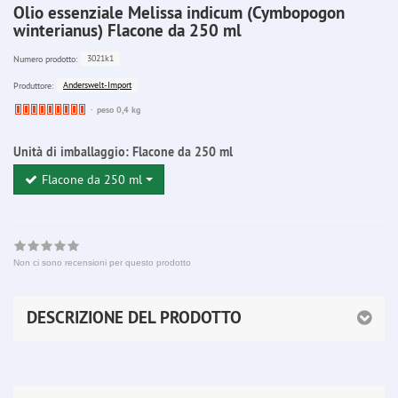
Olio essenziale Melissa indicum (Cymbopogon
winterianus) Flacone da 250 ml
3021k1
Numero prodotto:
Anderswelt-Import
Produttore:
Ware
peso 0,4 kg
bereits
nachbestellt
Unità di imballaggio:
Flacone da 250 ml
Flacone da 250 ml
Non ci sono recensioni per questo prodotto
DESCRIZIONE DEL PRODOTTO