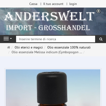
Cassa
Il tuo account
login
ri
Navigation
Pagina
Olii eterici e magici
Olio essenziale 100% naturali
principale
Olio essenziale Melissa indicum (Cymbopogon ...