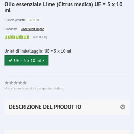
Olio essenziale Lime (Citrus medica) UE = 5 x 10
ml
3018-ve
Numero prodotto:
Anderswelt-Import
Produttore:
Sofort
peso 0,3 kg
lieferbar
Unità di imballaggio:
UE = 5 x 10 ml
UE = 5 x 10 ml
Non ci sono recensioni per questo prodotto
DESCRIZIONE DEL PRODOTTO