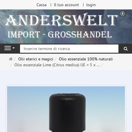
Cassa
Il tuo account
login
ri
Navigation
Pagina
Olii eterici e magici
Olio essenziale 100% naturali
principale
Olio essenziale Lime (Citrus medica) UE = 5 x ...