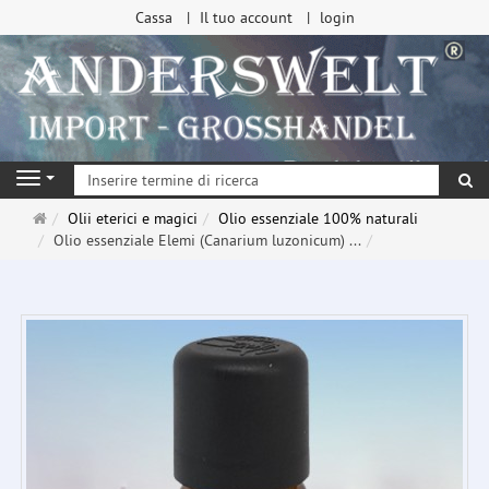
Cassa
Il tuo account
login
ri
Navigation
Pagina
Olii eterici e magici
Olio essenziale 100% naturali
principale
Olio essenziale Elemi (Canarium luzonicum) ...