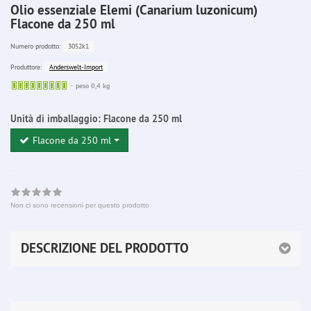
Olio essenziale Elemi (Canarium luzonicum)
Flacone da 250 ml
3052k1
Numero prodotto:
Anderswelt-Import
Produttore:
Sofort
peso 0,4 kg
lieferbar
Unità di imballaggio:
Flacone da 250 ml
Flacone da 250 ml
Non ci sono recensioni per questo prodotto
DESCRIZIONE DEL PRODOTTO