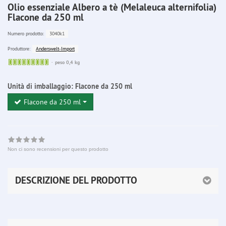
Olio essenziale Albero a tè (Melaleuca alternifolia)
Flacone da 250 ml
3040k1
Numero prodotto:
Anderswelt-Import
Produttore:
Sofort
peso 0,4 kg
lieferbar
Unità di imballaggio:
Flacone da 250 ml
Flacone da 250 ml
Non ci sono recensioni per questo prodotto
DESCRIZIONE DEL PRODOTTO