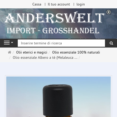
Cassa
Il tuo account
login
ri
Navigation
Pagina
Olii eterici e magici
Olio essenziale 100% naturali
principale
Olio essenziale Albero a tè (Melaleuca ...