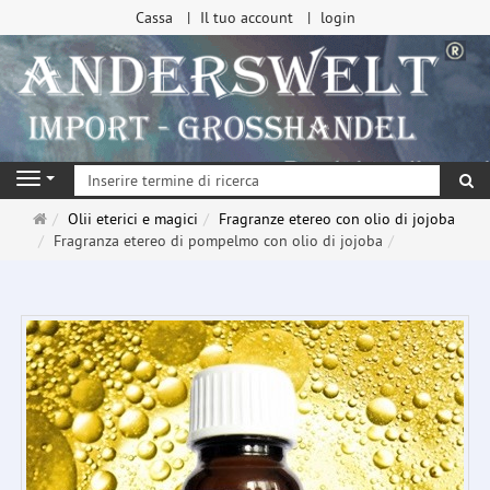
Cassa
Il tuo account
login
ri
Navigation
Pagina
Olii eterici e magici
Fragranze etereo con olio di jojoba
principale
Fragranza etereo di pompelmo con olio di jojoba