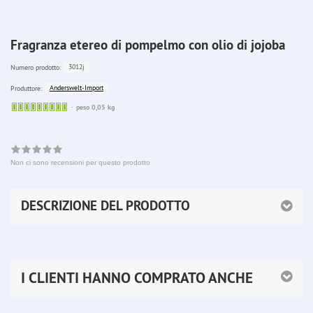
Fragranza etereo di pompelmo con olio di jojoba
3012j
Numero prodotto:
Anderswelt-Import
Produttore:
Sofort
peso 0,05 kg
lieferbar
Non ci sono recensioni per questo prodotto
DESCRIZIONE DEL PRODOTTO
I CLIENTI HANNO COMPRATO ANCHE