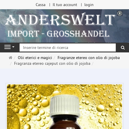
Cassa
Il tuo account
login
ri
Navigation
Pagina
Olii eterici e magici
Fragranze etereo con olio di jojoba
principale
Fragranza etereo cajeput con olio di jojoba