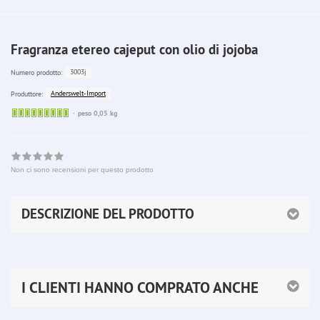
Fragranza etereo cajeput con olio di jojoba
3003j
Numero prodotto:
Anderswelt-Import
Produttore:
Sofort
peso 0,05 kg
lieferbar
Non ci sono recensioni per questo prodotto
DESCRIZIONE DEL PRODOTTO
I CLIENTI HANNO COMPRATO ANCHE