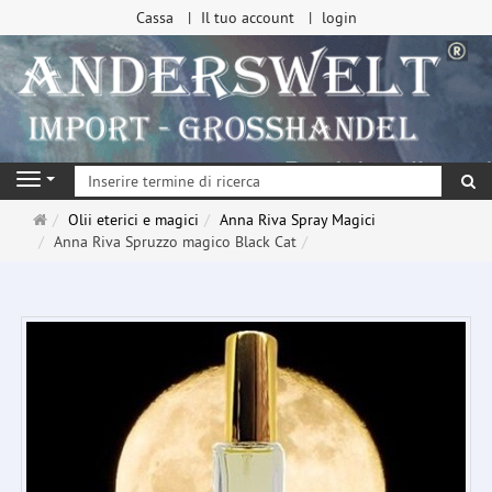
Cassa
Il tuo account
login
ri
Navigation
Pagina
Olii eterici e magici
Anna Riva Spray Magici
principale
Anna Riva Spruzzo magico Black Cat