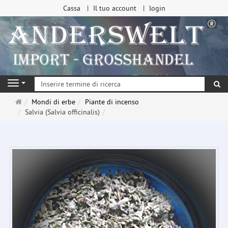
Cassa
Il tuo account
login
ri
Navigation
Pagina
Mondi di erbe
Piante di incenso
principale
Salvia (Salvia officinalis)