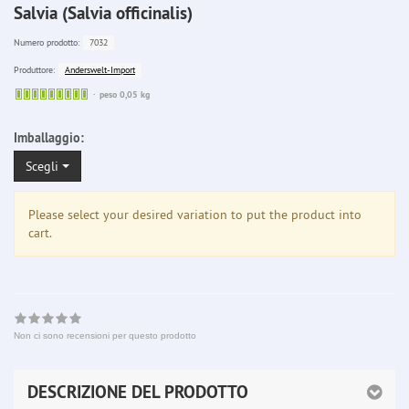
Salvia (Salvia officinalis)
7032
Numero prodotto:
Anderswelt-Import
Produttore:
Sofort
peso 0,05 kg
lieferbar
Imballaggio:
Scegli
Please select your desired variation to put the product into
cart.
Non ci sono recensioni per questo prodotto
DESCRIZIONE DEL PRODOTTO