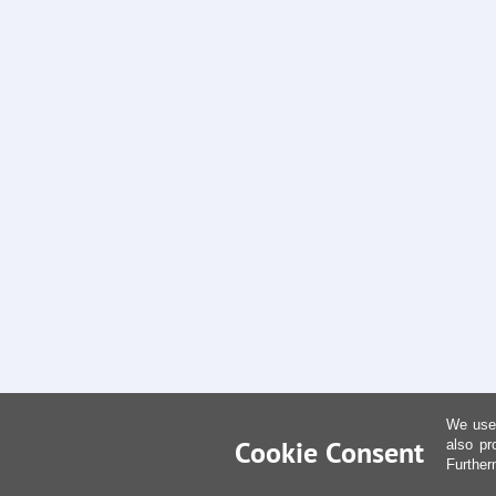
We use 
Cookie Consent
also pr
Further