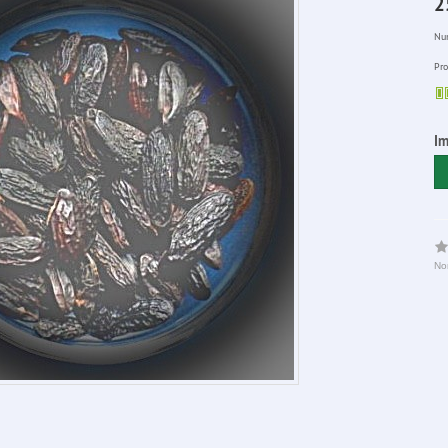
2
Num
Pro
Im
No