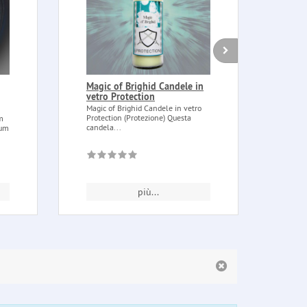
Magic of Brighid Candele in
Atha
vetro Protection
Pen
Magic of Brighid Candele in vetro
Atham
Protection (Protezione) Questa
Pent
m
candela...
allum
mum
più...