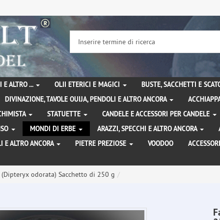
 E ALTRO ...
OLII ETERICI E MAGICI
BUSTE, SACCHETTI E SCA
DIVINAZIONE, TAVOLE OUIJA, PENDOLI E ALTRO ANCORA
ACCHIAPPA
LCHIMISTA
STATUETTE
CANDELE E ACCESSORI PER CANDELE
ENSO
MONDI DI ERBE
ARAZZI, SPECCHI E ALTRO ANCORA
I E ALTRO ANCORA
PIETRE PREZIOSE
VOODOO
ACCESSOR
 (Dipteryx odorata) Sacchetto di 250 g
F