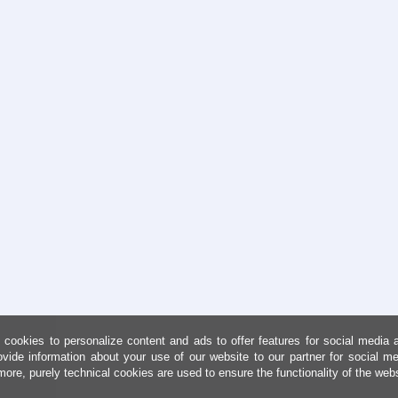
cookies to personalize content and ads to offer features for social media 
ovide information about your use of our website to our partner for social me
more, purely technical cookies are used to ensure the functionality of the web