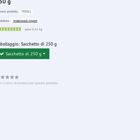
50 g
7035k1
ero prodotto:
Anderswelt-Import
duttore:
Sofort
peso 0,26 kg
lieferbar
ballaggio:
Sacchetto di 250 g
Sacchetto di 250 g
n ci sono recensioni per questo prodotto