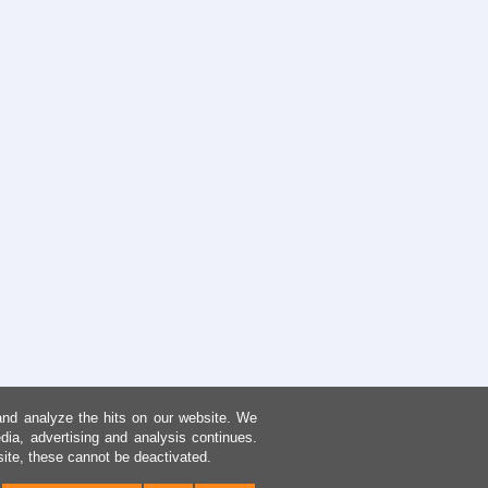
and analyze the hits on our website. We
dia, advertising and analysis continues.
site, these cannot be deactivated.