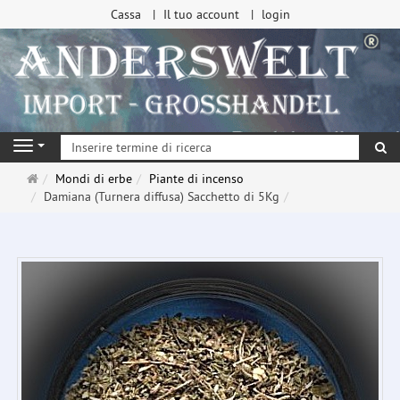
Cassa
Il tuo account
login
ri
Navigation
Pagina
Mondi di erbe
Piante di incenso
principale
Damiana (Turnera diffusa) Sacchetto di 5Kg