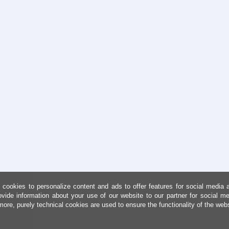
cookies to personalize content and ads to offer features for social media 
ovide information about your use of our website to our partner for social me
more, purely technical cookies are used to ensure the functionality of the web