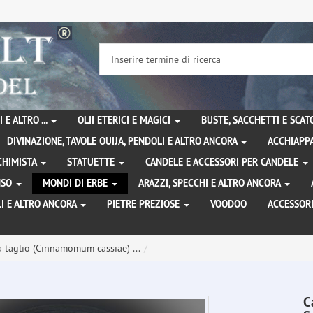
 E ALTRO ...
OLII ETERICI E MAGICI
BUSTE, SACCHETTI E SCA
DIVINAZIONE, TAVOLE OUIJA, PENDOLI E ALTRO ANCORA
ACCHIAPPA
LCHIMISTA
STATUETTE
CANDELE E ACCESSORI PER CANDELE
ENSO
MONDI DI ERBE
ARAZZI, SPECCHI E ALTRO ANCORA
I E ALTRO ANCORA
PIETRE PREZIOSE
VOODOO
ACCESSOR
a taglio (Cinnamomum cassiae) ...
C