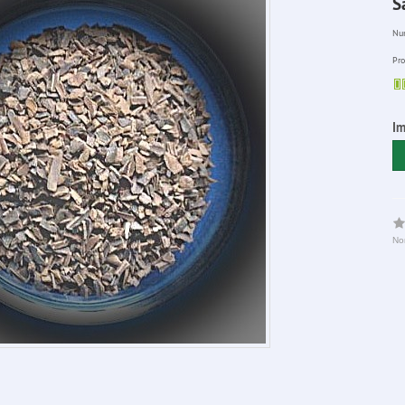
S
Num
Pro
Im
No