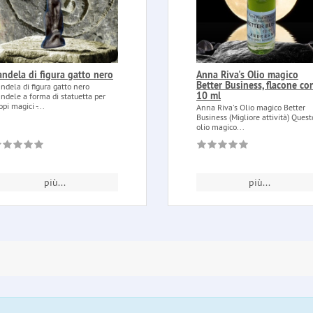
andela di figura gatto nero
Anna Riva's Olio magico
Better Business, flacone co
ndela di figura gatto nero
10 ml
ndele a forma di statuetta per
opi magici -...
Anna Riva's Olio magico Better
Business (Migliore attività) Quest
olio magico...
più...
più...