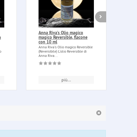
Anna Riva's Olio magico
Mort
n
magico Reversible, flacone
ciot
con 10 ml
Mortai
piatta
Anna Riva's Olio magico Reversible
a...
o
(Reversibile) L'olio Reversible di
Anna Riva...
più...