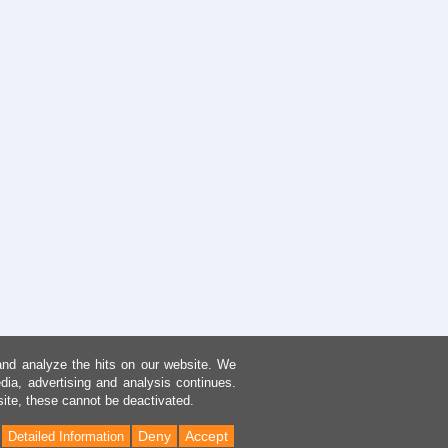
and analyze the hits on our website. We
dia, advertising and analysis continues.
site, these cannot be deactivated.
Deny
Accept
Detailed Information