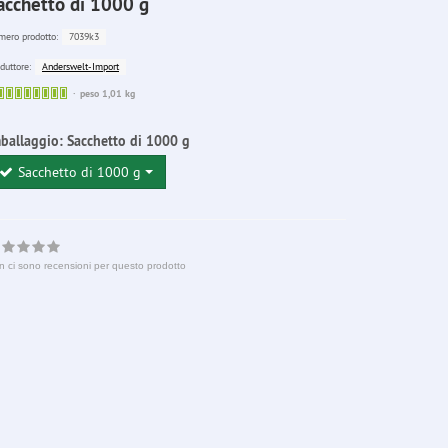
acchetto di 1000 g
7039k3
ero prodotto:
Anderswelt-Import
duttore:
Sofort
peso 1,01 kg
lieferbar
ballaggio:
Sacchetto di 1000 g
Sacchetto di 1000 g
n ci sono recensioni per questo prodotto