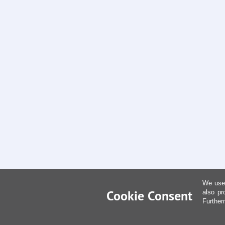
We use 
Cookie Consent
also pr
Further