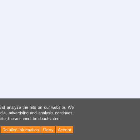
and analyze the hits on our website. We
dia, advertising and analysis continues.
site, these cannot be deactivated.
Deny
Accept
Detailed Information