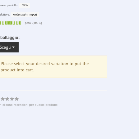
7066
ero prodotto:
Anderswelt-Import
duttore:
Sofort
peso 0,05 kg
lieferbar
ballaggio:
Scegli
Please select your desired variation to put the
product into cart.
n ci sono recensioni per questo prodotto