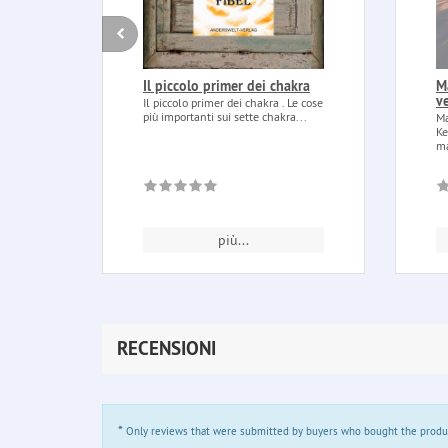
Il piccolo primer dei chakra
M
v
Il piccolo primer dei chakra . Le cose
più importanti sui sette chakra...
Ma
Ke
ma
più...
RECENSIONI
*
Only reviews that were submitted by buyers who bought the product 