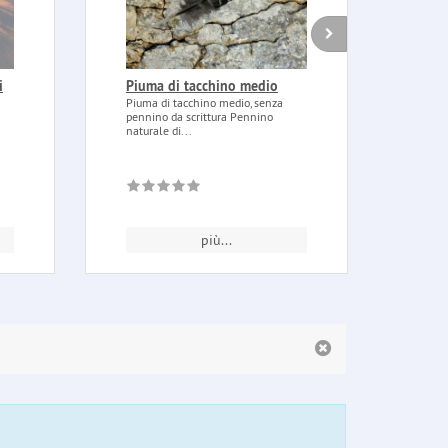
i
Piuma di tacchino medio
Magi
Bles
Piuma di tacchino medio, senza
pennino da scrittura Pennino
Magic
naturale di...
(Bened
cose e
più...