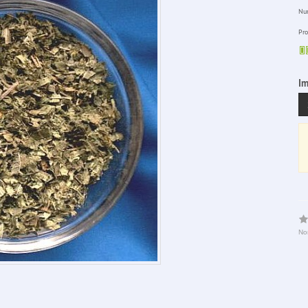
Num
Pro
Im
No