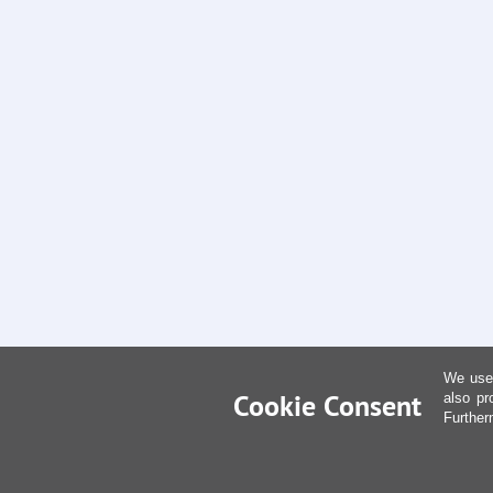
We use 
Cookie Consent
also pr
Further