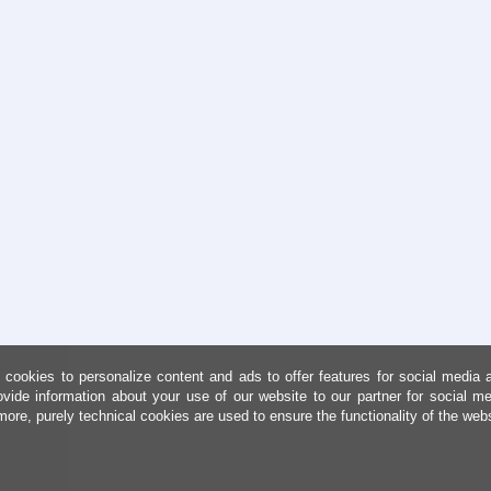
cookies to personalize content and ads to offer features for social media 
ovide information about your use of our website to our partner for social me
more, purely technical cookies are used to ensure the functionality of the web