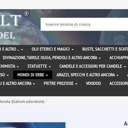
 E ALTRO ...
OLII ETERICI E MAGICI
BUSTE, SACCHETTI E SCA
DIVINAZIONE, TAVOLE OUIJA, PENDOLI E ALTRO ANCORA
ACCHIAPPA
LCHIMISTA
STATUETTE
CANDELE E ACCESSORI PER CANDELE
ENSO
MONDI DI ERBE
ARAZZI, SPECCHI E ALTRO ANCORA
I E ALTRO ANCORA
PIETRE PREZIOSE
VOODOO
ACCESSOR
dorata (Galium odoratum)
A