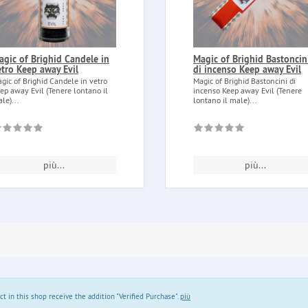
agic of Brighid Candele in
Magic of Brighid Bastoncin
etro Keep away Evil
di incenso Keep away Evil
gic of Brighid Candele in vetro
Magic of Brighid Bastoncini di
ep away Evil (Tenere lontano il
incenso Keep away Evil (Tenere
le)...
lontano il male)...
più...
più...
in this shop receive the addition "Verified Purchase".
più