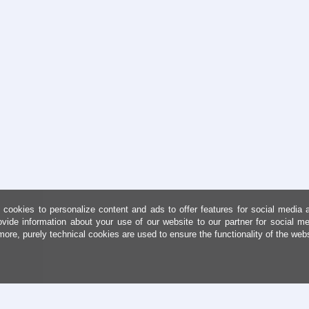
cookies to personalize content and ads to offer features for social media 
ovide information about your use of our website to our partner for social me
more, purely technical cookies are used to ensure the functionality of the web