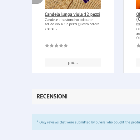
Candela lunga viola 12 pezzi
O
(
Candele a bastoncino colorate
m
solide viola 12 pezzi Questo colore
viene...
Ol
au
Ol
più...
RECENSIONI
*
Only reviews that were submitted by buyers who bought the product 