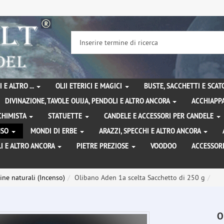
 E ALTRO ...
OLII ETERICI E MAGICI
BUSTE, SACCHETTI E SCA
DIVINAZIONE, TAVOLE OUIJA, PENDOLI E ALTRO ANCORA
ACCHIAPPA
LCHIMISTA
STATUETTE
CANDELE E ACCESSORI PER CANDELE
ENSO
MONDI DI ERBE
ARAZZI, SPECCHI E ALTRO ANCORA
I E ALTRO ANCORA
PIETRE PREZIOSE
VOODOO
ACCESSOR
ine naturali (Incenso)
Olibano Aden 1a scelta Sacchetto di 250 g
O