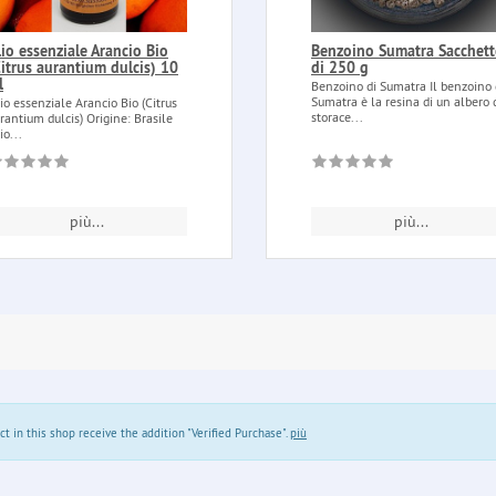
lio essenziale Arancio Bio
Benzoino Sumatra Sacchet
Citrus aurantium dulcis) 10
di 250 g
l
Benzoino di Sumatra Il benzoino 
Sumatra è la resina di un albero 
io essenziale Arancio Bio (Citrus
storace...
rantium dulcis) Origine: Brasile
io...
più...
più...
in this shop receive the addition "Verified Purchase".
più