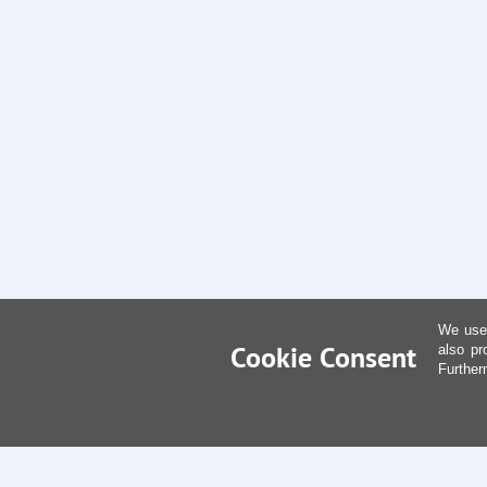
We use 
Cookie Consent
also pr
Further