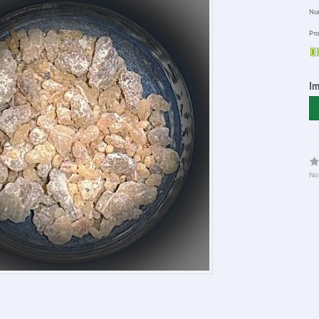
Num
Pro
Im
No