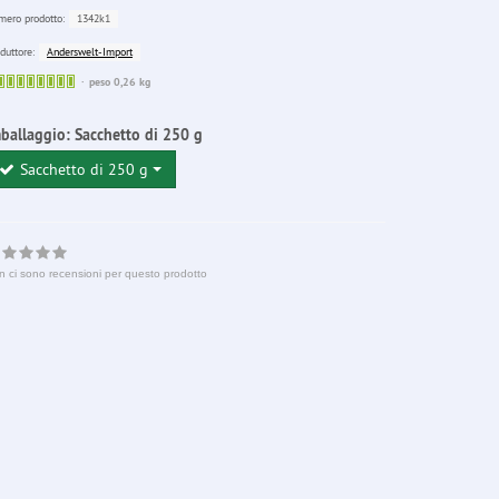
1342k1
ero prodotto:
Anderswelt-Import
duttore:
Sofort
peso 0,26 kg
lieferbar
ballaggio:
Sacchetto di 250 g
Sacchetto di 250 g
n ci sono recensioni per questo prodotto