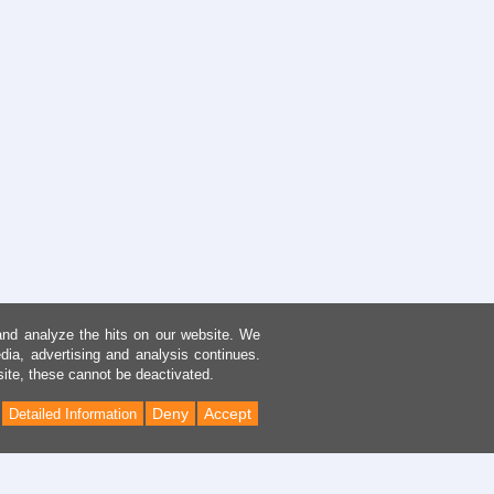
and analyze the hits on our website. We
dia, advertising and analysis continues.
site, these cannot be deactivated.
Deny
Accept
Detailed Information