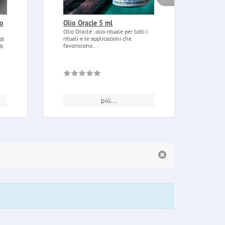
to
Olio Oracle 5 ml
Rosa
100
Olio Oracle , olio rituale per tutti i
rituali e le applicazioni che
di
Rosa 
favoriscono...
di
piant
casa..
più...